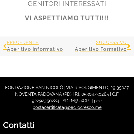
GENITORI INTERESSATI
VI ASPETTIAMO TUTTI!!!
PRECEDENTE
SUCCESSIVO
Aperitivo Informativo
Aperitivo Formativo
FONDAZIONE SAN NICOLÒ | VIA RISORGIMENTO, 29 35027
NOVENTA PADOVANA (PD) | P.I. 05304730285 | C.F.
92292350284 | SDI M5UXCR1 | pec:
postacertificata@pec.iocresco.me
Contatti